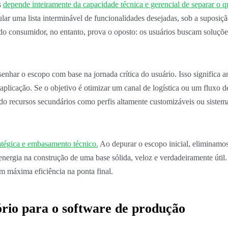
s
depende inteiramente da capacidade técnica e gerencial de separar o q
ar uma lista interminável de funcionalidades desejadas, sob a suposiç
o do consumidor, no entanto, prova o oposto: os usuários buscam soluç
enhar o escopo com base na jornada crítica do usuário. Isso significa an
 aplicação. Se o objetivo é otimizar um canal de logística ou um fluxo d
ando recursos secundários como perfis altamente customizáveis ou siste
atégica e embasamento técnico.
Ao depurar o escopo inicial, eliminamos 
energia na construção de uma base sólida, veloz e verdadeiramente útil
m máxima eficiência na ponta final.
ório para o software de produção