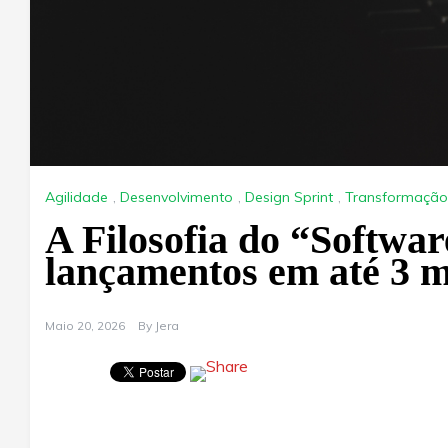
Agilidade
,
Desenvolvimento
,
Design Sprint
,
Transformação 
A Filosofia do “Softwar
lançamentos em até 3 m
Maio 20, 2026
By
Jera