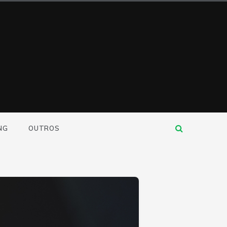
NG
OUTROS