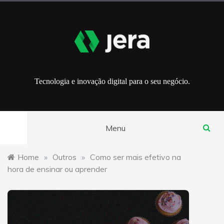
Skip
to
content
Tecnologia e inovação digital para o seu negócio.
Menu
Home
»
Outros
»
Como ser mais efetivo na
hora de ensinar ou aprender